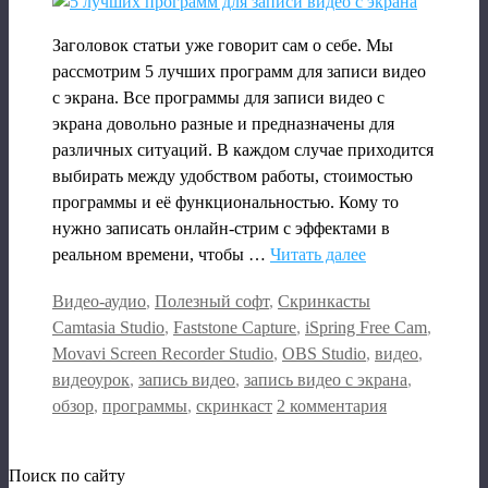
Заголовок статьи уже говорит сам о себе. Мы
рассмотрим 5 лучших программ для записи видео
с экрана. Все программы для записи видео с
экрана довольно разные и предназначены для
различных ситуаций. В каждом случае приходится
выбирать между удобством работы, стоимостью
программы и её функциональностью. Кому то
нужно записать онлайн-стрим с эффектами в
реальном времени, чтобы …
Читать далее
Рубрики
Метки
Видео-аудио
,
Полезный софт
,
Скринкасты
Camtasia Studio
,
Faststone Capture
,
iSpring Free Cam
,
Movavi Screen Recorder Studio
,
OBS Studio
,
видео
,
видеоурок
,
запись видео
,
запись видео с экрана
,
обзор
,
программы
,
скринкаст
2 комментария
Поиск по сайту