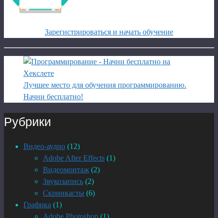
Зарегистрироваться и начать обучение
Лучшее место для обучения программированию.
Начни бесплатно!
Рубрики
Видео-аудио
(12)
Adobe After Effects
(1)
Видеомонтаж
(2)
Звукозапись
(2)
Скринкасты
(6)
Графика
(1)
Adobe Photoshop
(1)