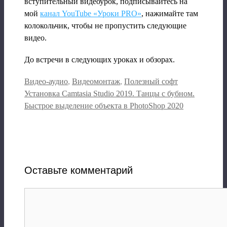
вступительный видеоурок, подписывайтесь на
мой
канал YouTube «Уроки PRO»
, нажимайте там
колокольчик, чтобы не пропустить следующие
видео.
До встречи в следующих уроках и обзорах.
Рубрики
Видео-аудио
,
Видеомонтаж
,
Полезный софт
Установка Camtasia Studio 2019. Танцы с бубном.
Быстрое выделение объекта в PhotoShop 2020
Оставьте комментарий
Комментарий